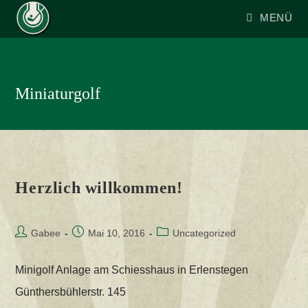
Zum
MENÜ
Inhalt
springen
Miniaturgolf
Herzlich willkommen!
Beitrags-
Beitrag
Beitrags-
Gabee
Mai 10, 2016
Uncategorized
Autor:
veröffentlicht:
Kategorie:
Minigolf Anlage am Schiesshaus in Erlenstegen
Günthersbühlerstr. 145